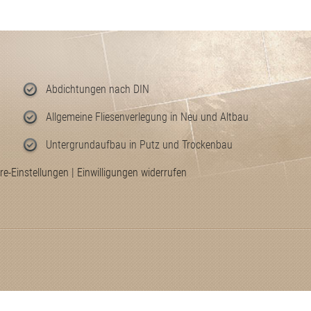
Abdichtungen nach DIN
Allgemeine Fliesenverlegung in Neu und Altbau
Untergrundaufbau in Putz und Trockenbau
re-Einstellungen
|
Einwilligungen widerrufen